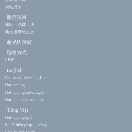
網站資源
服務項目
500mm汽球工法
新技術氣球止水
產品與實績
聯絡方式
LINE
English
Chairman, Fei Fung Liu
Hot tapping
Hot tapping advantages
Hot tapping case studies
Tiếng Việt
Hot tapping-giải
Sơ đồ biện pháp thi công