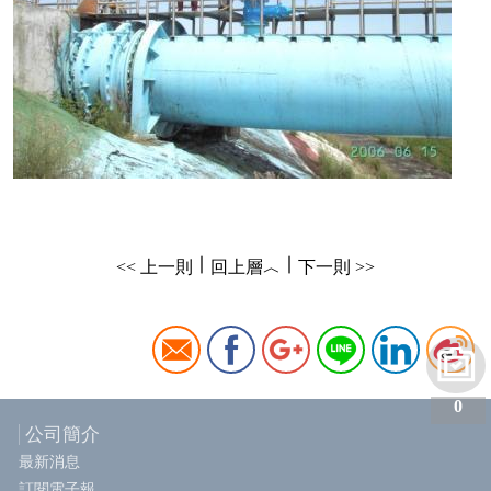
∣
∣
<< 上一則
回上層︿
下一則 >>
0
公司簡介
最新消息
訂閱電子報