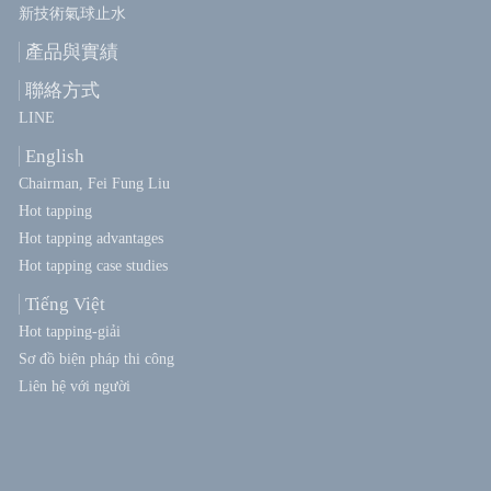
新技術氣球止水
產品與實績
聯絡方式
LINE
English
Chairman, Fei Fung Liu
Hot tapping
Hot tapping advantages
Hot tapping case studies
Tiếng Việt
Hot tapping-giải
Sơ đồ biện pháp thi công
Liên hệ với người